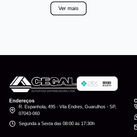
Ver mais
Endereços
C
R. Espanhola, 495 - Vila Endres, Guarulhos - SP,
07043-060
Segunda a Sexta das 08:00 às 17:30h